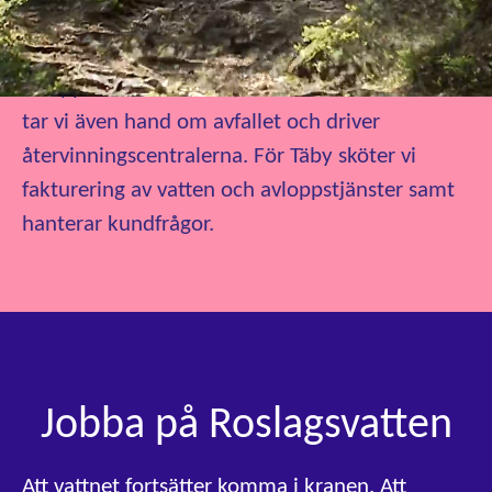
underhåller ledningsnäten så att de håller under
lång tid, och vi redan det använda
avloppsvattnet. I Ekerö, Vaxholm och Österåker
tar vi även hand om avfallet och driver
återvinningscentralerna. För Täby sköter vi
fakturering av vatten och avloppstjänster samt
hanterar kundfrågor.
Jobba på Roslagsvatten
Att vattnet fortsätter komma i kranen. Att