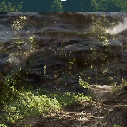
Vi är Roslagsvatten
När Roslagsvatten bildades 1989 i Österåkers
kommun blev vi Sveriges allra första
kommunägda VA-bolag. Sedan dess har vi aktivt
arbetat för att möjliggöra hållbara samhällen
och en sund samhällsutveckling.
Vi ser till att 130 000 människor i Österåker,
Vaxholm, Knivsta, Vallentuna och Ekerö får rent
dricksvatten varje dag. Vi bygger ut och