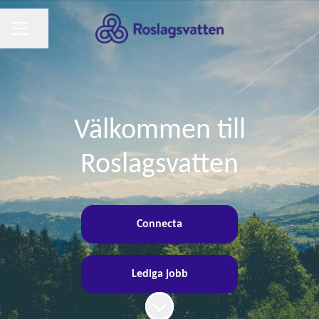
KARRIÄRMENY
Dela sidan
Välkommen till
Roslagsvatten
Connecta
Lediga jobb
Skrolla för mer innehåll