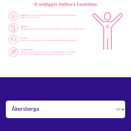
Vi möjliggör Hållbara Samhällen